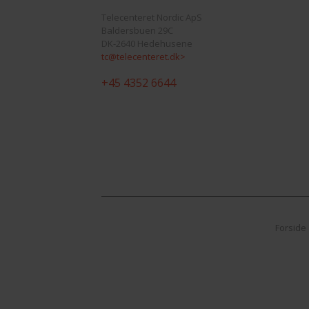
Telecenteret Nordic ApS
Baldersbuen 29C
DK-2640 Hedehusene
tc@telecenteret.dk>
+45 4352 6644
Forside