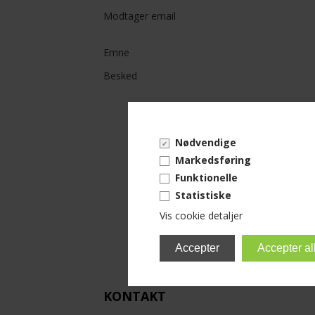
Modtager email
Monteringsmateriel
El-Artikler
Emne
Besked
Måleinstrumenter
UVC
Nødvendige
Leverandører
Markedsføring
Funktionelle
Statistiske
Vis cookie detaljer
KONTAKT