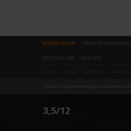
KUNDE LOGIN
PRODUKTER/WEBSHO
Fiber
BETINGELSER
KONTAKT
Coax
Forside
Nyheder
Kundecenter
Anmod om
Kabel
Forside
»
Produkter/Webshop
»
Leverandører
»
C
Data/netværk
3,5/12
Antenner
Hovedstation