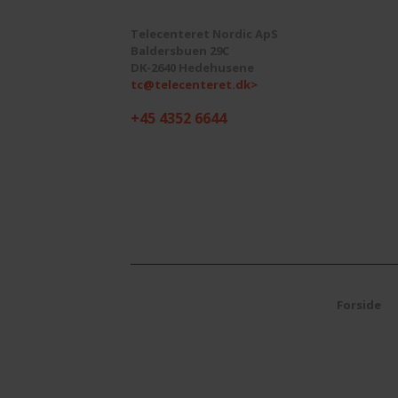
Telecenteret Nordic ApS
Baldersbuen 29C
DK-2640 Hedehusene
tc@telecenteret.dk>
+45 4352 6644
Forside