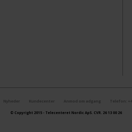
Parabol /LNB
Stik
Triax Dåser 80X80
TVoE
Nyheder
Kundecenter
Anmod om adgang
Telefon: +4
© Copyright 2015 - Telecenteret Nordic ApS. CVR. 26 13 00 26