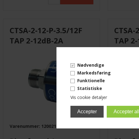
CTSA-2-12-P-3.5/12F
CTSA-2
TAP 2-12dB-2A
TAP 2
Nødvendige
Markedsføring
Funktionelle
Statistiske
Vis cookie detaljer
Varenummer: 12002120
Varenumme