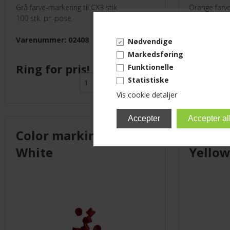
Grå farve-markering til CX3 stik.
Orange farve
100 stk. pr. pose.
100 stk. pr.
Varenummer: 02408
Varenumme
Nødvendige
Markedsføring
Ring for pris!
Ring fo
Funktionelle
Statistiske
Vis cookie detaljer
Color markings CX3
Color 
White
Yello