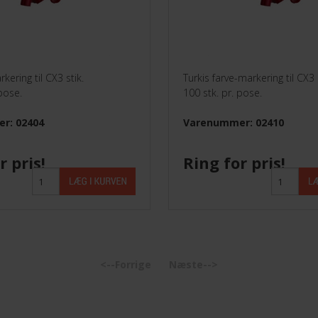
Parabol /LNB
Stik
Triax Dåser 80X80
kering til CX3 stik.
Turkis farve-markering til CX3 s
 pose.
100 stk. pr. pose.
TVoE
r: 02404
Varenummer: 02410
r pris!
Ring for pris!
<--Forrige
Næste-->