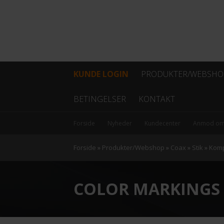
KUNDE LOGIN
PRODUKTER/WEBSHO
Fiber
BETINGELSER
KONTAKT
Coax
Forside
Nyheder
Kundecenter
Anmod om
Kabel
Forside
»
Produkter/Webshop
»
Coax
»
Stik
»
Komp
Data/netværk
COLOR MARKINGS
Antenner
Hovedstation