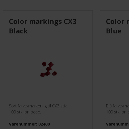
Monteringsmateriel
Color markings CX3
Color 
El-Artikler
Black
Blue
Måleinstrumenter
UVC
Leverandører
Sort farve-markering til CX3 stik.
Blå farve-mar
100 stk. pr. pose.
100 stk. pr.
Varenummer: 02400
Varenumme