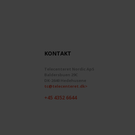
KONTAKT
Telecenteret Nordic ApS
Baldersbuen 29C
DK-2640 Hedehusene
tc@telecenteret.dk>
+45 4352 6644