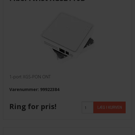
LEVERANDØRER INFO/LINK
LØSNING
LEVERANDØRER
TILBUD
1-port XGS-PON ONT
BETINGELSER
Varenummer: 99922384
KONTAKT
Ring for pris!
FORSIDE
NYHEDER