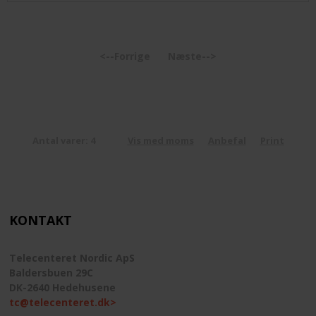
<--Forrige
Næste-->
Antal varer: 4
Vis med moms
Anbefal
Print
KONTAKT
Telecenteret Nordic ApS
Baldersbuen 29C
DK-2640 Hedehusene
tc@telecenteret.dk>