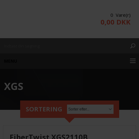
0 Vare(r)
0,00 DKK
MENU
XGS
KUNDE LOGIN
PRODUKTER/WEBSHOP
SORTERING
PROJEKTERING
FiberTwist XGS2110B