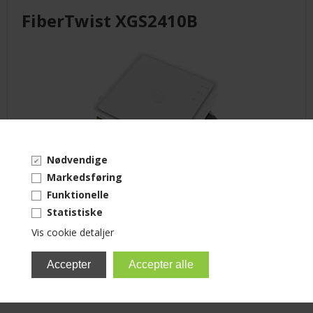
FiberTwist XGS2410B
Nødvendige
Markedsføring
Funktionelle
Multi-port XGS-PON ONT
Statistiske
Vis cookie detaljer
Varenummer: 99922341
Ring for pris!