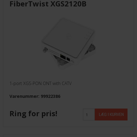
FiberTwist XGS2120B
KUNDECENTER
ANMOD OM ADGANG
TELEFON: +45 4352 6644
1-port XGS-PON ONT with CATV
Varenummer: 99922386
Ring for pris!