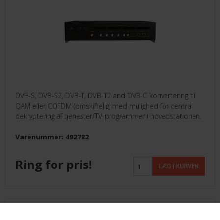
DVB-S, DVB-S2, DVB-T, DVB-T2 and DVB-C konvertering til
QAM eller COFDM (omskiftelig) med mulighed for central
dekryptering af tjenester/TV-programmer i hovedstationen.
Varenummer: 492782
Ring for pris!
TDcH VSecure Scrambling licens