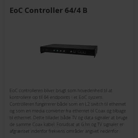
EoC Controller 64/4 B
KUNDECENTER
ANMOD OM ADGANG
TELEFON: +45 4352 6644
EoC controlleren bliver brugt som hovedenhed til at
kontrollere op tll 64 endpoints i et EoC system.
Controlleren fungererer både som en L2 switch til ethernet
og som en media converter fra ethernet til Coax og tilbage
til ethernet. Dette tillader både TV og data signaler at bruge
de samme Coax kabel. Forudsat at G.hn og TV signaler er
afgrænset indenfor frekvens områder angivet nedenfor.