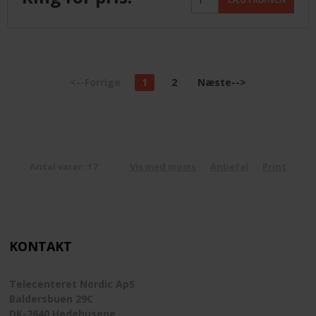
<--Forrige
1
2
Næste-->
Antal varer: 17
Vis med moms
Anbefal
Print
KONTAKT
Telecenteret Nordic ApS
Baldersbuen 29C
DK-2640 Hedehusene