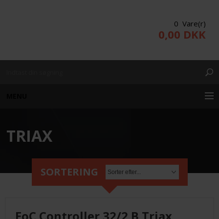
0 Vare(r)
0,00 DKK
MENU
TRIAX
KUNDE LOGIN
PRODUKTER/WEBSHOP
SORTERING
PROJEKTERING
EoC Controller 32/2 B Triax