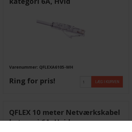
kategori 6A, Hvid
Varenummer: QFLEXA6105-WH
Ring for pris!
QFLEX 10 meter Netværkskabel
kategori 6A, Hvid