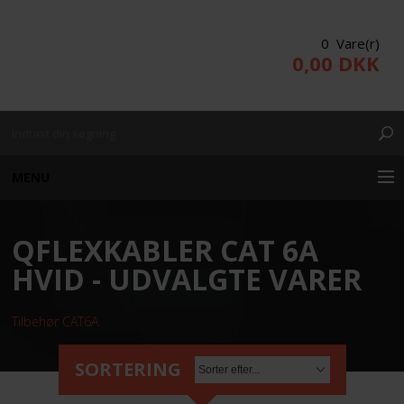
0 Vare(r)
0,00 DKK
MENU
QFLEXKABLER CAT 6A
KUNDE LOGIN
HVID - UDVALGTE VARER
PRODUKTER/WEBSHOP
Tilbehør CAT6A
PROJEKTERING
SORTERING