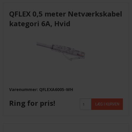
KUNDECENTER
QFLEX 0,5 meter Netværkskabel
kategori 6A, Hvid
ANMOD OM ADGANG
TELEFON: +45 4352 6644
Varenummer: QFLEXA6005-WH
Ring for pris!