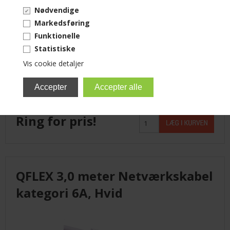
Nødvendige
Markedsføring
Funktionelle
Statistiske
Vis cookie detaljer
Varenummer: QFLEXA6010-WH
Ring for pris!
QFLEX 3,0 meter Netværkskabel
kategori 6A, Hvid