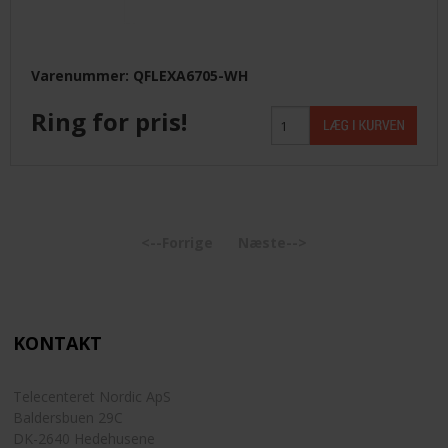
Varenummer: QFLEXA6705-WH
Ring for pris!
<--Forrige
Næste-->
KONTAKT
Telecenteret Nordic ApS
Baldersbuen 29C
DK-2640 Hedehusene