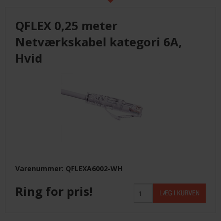
LEVERANDØRER INFO/LINK
QFLEX 0,25 meter
Netværkskabel kategori 6A,
LØSNING
Hvid
LEVERANDØRER
TILBUD
BETINGELSER
KONTAKT
Varenummer: QFLEXA6002-WH
Ring for pris!
FORSIDE
NYHEDER