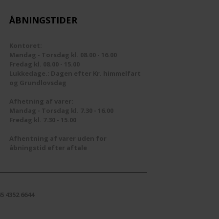
-Stik og adaptere
CAMPING
Multiswitches
ÅBNINGSTIDER
Filter
FM/DAB
Netdel
EM/ROUTER
FM/DAB
Ufo
Splitter
Parabol /LNB
Kontoret:
Mandag - Torsdag kl. 08.00 - 16.00
Fredag kl. 08.00 - 15.00
Fordelere
UHF
Stik
Lukkedage.: Dagen efter Kr. himmelfart
og Grundlovsdag
Forstærker
Triax Dåser 80X80
Afhetning af varer:
Mandag - Torsdag kl. 7.30 - 16.00
Stik
TVoE
Fredag kl. 7.30 - 15.00
UHF Antenne
Afhentning af varer uden for
åbningstid efter aftale
5 4352 6644