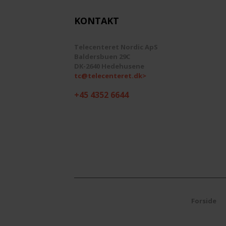
KONTAKT
Telecenteret Nordic ApS
Baldersbuen 29C
DK-2640 Hedehusene
tc@telecenteret.dk>
+45 4352 6644
Forside