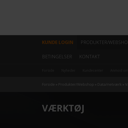
KUNDE LOGIN
PRODUKTER/WEBSHO
Fiber
BETINGELSER
KONTAKT
Coax
Forside
Nyheder
Kundecenter
Anmod om
Kabel
Forside
»
Produkter/Webshop
»
Data/netværk
»
V
Data/netværk
VÆRKTØJ
Antenner
Hovedstation