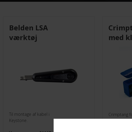
Monteringsmateriel
El-Artikler
Belden LSA
Crimpt
Måleinstrumenter
værktøj
med kl
UVC
Leverandører
Til montage af kabel i
Crimptang f
Keystone.
RJ45/RJ12/RJ