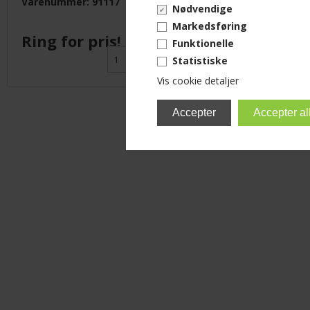
Varenummer: 91117
Varenumme
Nødvendige
Markedsføring
Ring for pris!
Ring fo
Funktionelle
Statistiske
Vis cookie detaljer