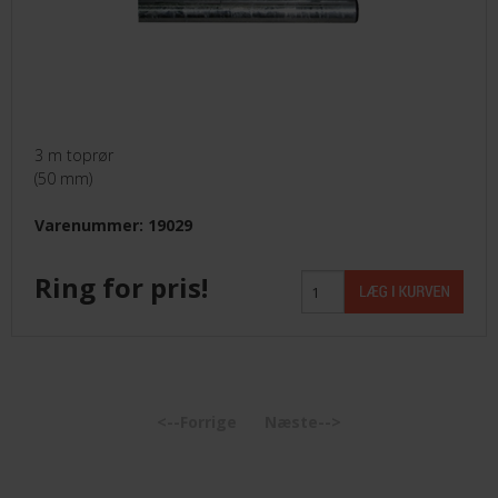
3 m toprør
(50 mm)
Varenummer: 19029
Ring for pris!
<--Forrige
Næste-->