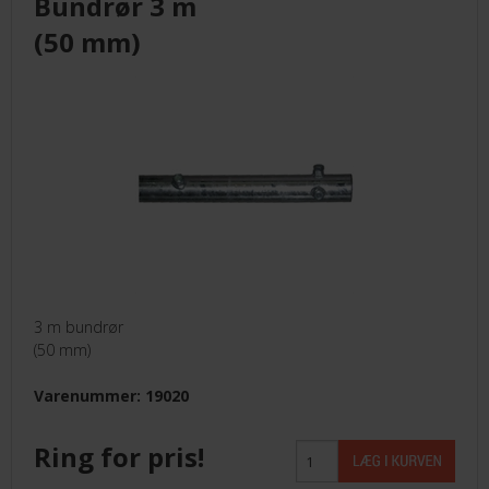
Bundrør 3 m
LEVERANDØRER INFO/LINK
(50 mm)
LØSNING
LEVERANDØRER
TILBUD
BETINGELSER
3 m bundrør
(50 mm)
KONTAKT
Varenummer: 19020
FORSIDE
Ring for pris!
NYHEDER