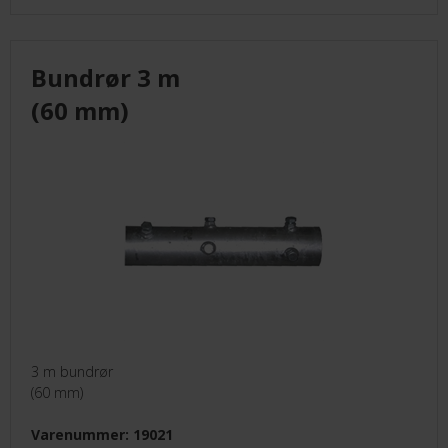
KUNDECENTER
Bundrør 3 m
ANMOD OM ADGANG
(60 mm)
TELEFON: +45 4352 6644
3 m bundrør
(60 mm)
Varenummer: 19021