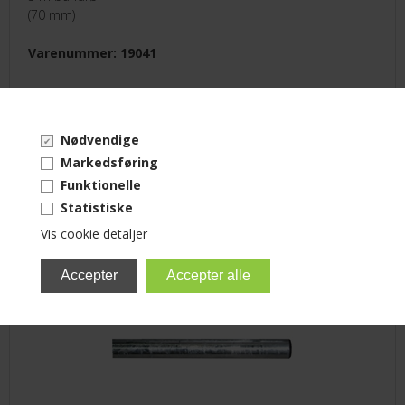
(70 mm)
Varenummer: 19041
Ring for pris!
Nødvendige
Markedsføring
Funktionelle
Toprør 3 m
Statistiske
(42 mm)
Vis cookie detaljer