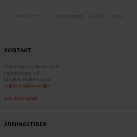
Antal varer: 5
Vis med moms
Anbefal
Print
KONTAKT
Telecenteret Nordic ApS
Baldersbuen 29C
DK-2640 Hedehusene
tc@telecenteret.dk>
+45 4352 6644
ÅBNINGSTIDER