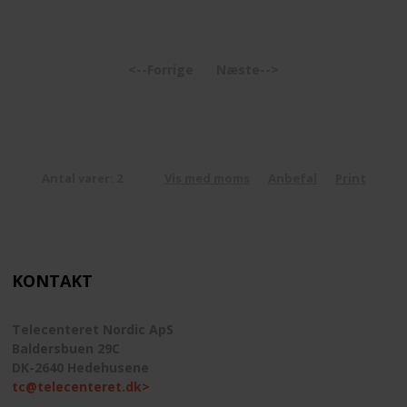
<--Forrige
Næste-->
Antal varer: 2
Vis med moms
Anbefal
Print
KONTAKT
Telecenteret Nordic ApS
Baldersbuen 29C
DK-2640 Hedehusene
tc@telecenteret.dk>