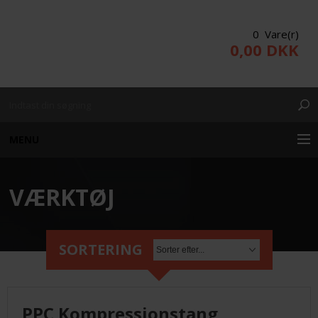
0 Vare(r)
0,00 DKK
MENU
VÆRKTØJ
KUNDE LOGIN
PRODUKTER/WEBSHOP
SORTERING
PROJEKTERING
PPC Kompressionstang