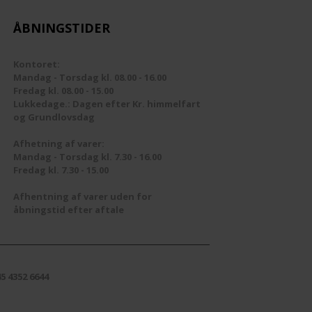
-Stik og adaptere
CAMPING
Multiswitches
ÅBNINGSTIDER
Filter
FM/DAB
Netdel
EM/ROUTER
Kontoret:
FM/DAB
Ufo
Splitter
Parabol /LNB
Mandag - Torsdag kl. 08.00 - 16.00
Fredag kl. 08.00 - 15.00
Fordelere
UHF
Stik
Lukkedage.: Dagen efter Kr. himmelfart
og Grundlovsdag
Forstærker
Triax Dåser 80X80
Afhetning af varer:
Mandag - Torsdag kl. 7.30 - 16.00
Stik
TVoE
Fredag kl. 7.30 - 15.00
UHF Antenne
Afhentning af varer uden for
åbningstid efter aftale
5 4352 6644