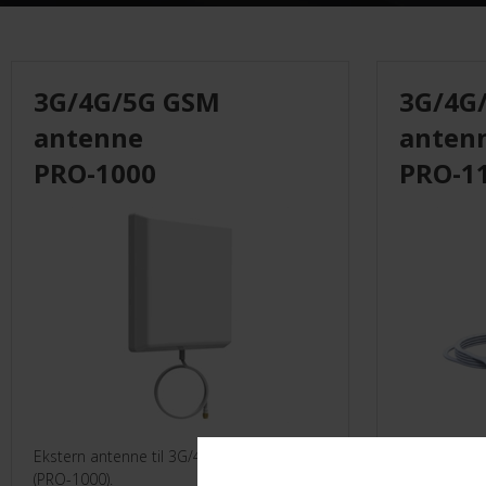
Monteringsmateriel
El-Artikler
3G/4G/5G GSM
3G/4G
Måleinstrumenter
antenne
anten
PRO-1000
PRO-1
UVC
Leverandører
Ekstern antenne til 3G/4G
Ekstern mim
(PRO-1000).
(PRO-1100 M