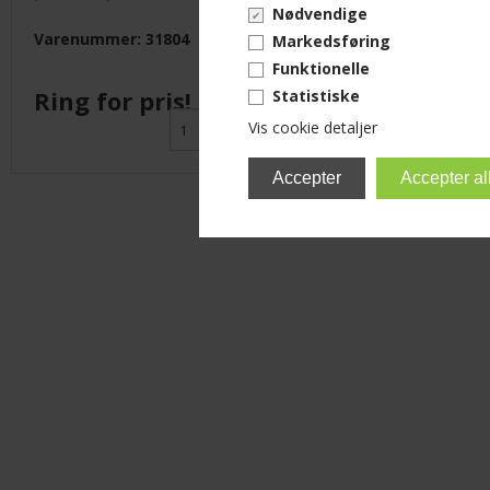
Nødvendige
Varenummer: 31804
Varenumme
Markedsføring
Funktionelle
Ring for pris!
Ring fo
Statistiske
Vis cookie detaljer