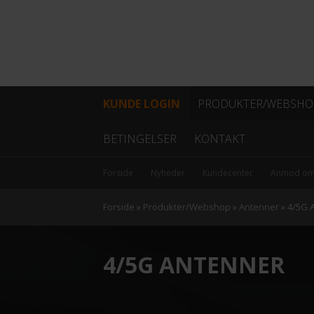
KUNDE LOGIN
PRODUKTER/WEBSHO
Fiber
BETINGELSER
KONTAKT
Coax
Forside
Nyheder
Kundecenter
Anmod om
Kabel
Forside
»
Produkter/Webshop
»
Antenner
»
4/5G 
Data/netværk
4/5G ANTENNER
Antenner
Hovedstation