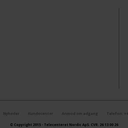
ZTE
Terrestrisk
Montageplade med ALU
-Paraboler
4G Router
Antenner
5G router
Fiber
ZTE INDUSTIRAL MOD
Filtre
Fordelere
Forstærker
Hovedstation
Kabel
Multiswitches
Nyheder
Kundecenter
Anmod om adgang
Telefon: +4
Netdel
© Copyright 2015 - Telecenteret Nordic ApS. CVR. 26 13 00 26