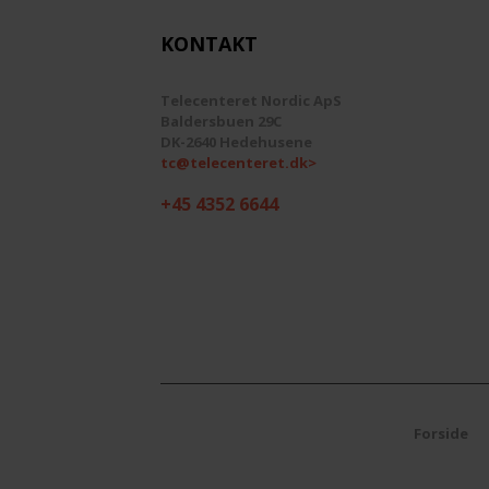
KONTAKT
Telecenteret Nordic ApS
Baldersbuen 29C
DK-2640 Hedehusene
tc@telecenteret.dk>
+45 4352 6644
Forside