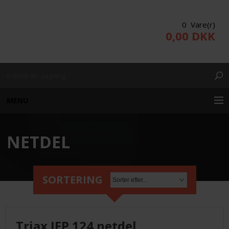
0 Vare(r)
0,00 DKK
MENU
NETDEL
KUNDE LOGIN
PRODUKTER/WEBSHOP
SORTERING
PROJEKTERING
Triax IFP 124 netdel