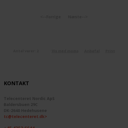
<--Forrige
Næste-->
Antal varer: 2
Vis med moms
Anbefal
Print
KONTAKT
Telecenteret Nordic ApS
Baldersbuen 29C
DK-2640 Hedehusene
tc@telecenteret.dk>