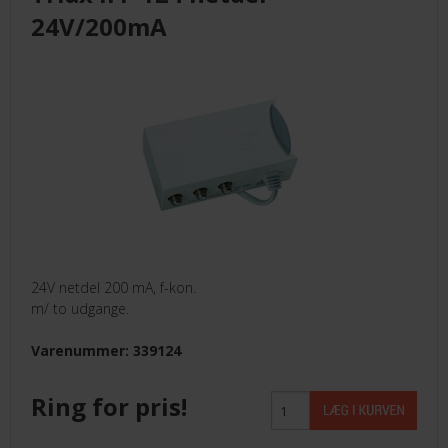
LEVERANDØRER INFO/LINK
24V/200mA
LØSNING
LEVERANDØRER
TILBUD
BETINGELSER
24V netdel 200 mA, f-kon.
m/ to udgange.
KONTAKT
Varenummer: 339124
FORSIDE
Ring for pris!
NYHEDER