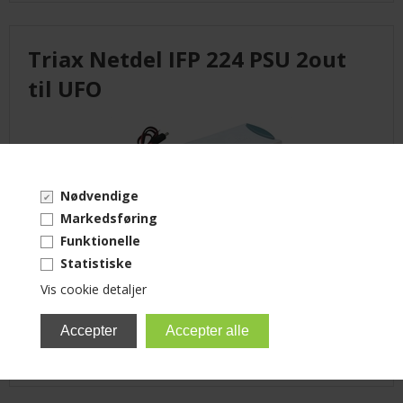
KUNDECENTER
Triax Netdel IFP 224 PSU 2out
ANMOD OM ADGANG
til UFO
TELEFON: +45 4352 6644
Nødvendige
Markedsføring
24V netdel 200mA, f-kon.
Funktionelle
m/ to udgange.
Statistiske
Vis cookie detaljer
Varenummer: 339224
Ring for pris!