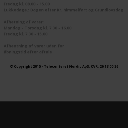
Fredag kl. 08.00 - 15.00
Lukkedage.: Dagen efter Kr. himmelfart og Grundlovsdag
Afhetning af varer:
Mandag - Torsdag kl. 7.30 - 16.00
Fredag kl. 7.30 - 15.00
Afhentning af varer uden for
åbningstid efter aftale
© Copyright 2015 - Telecenteret Nordic ApS. CVR. 26 13 00 26