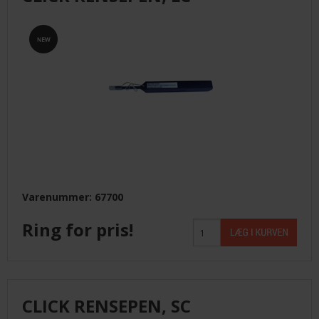
LEVERANDØRER INFO/LINK
LØSNING
LEVERANDØRER
TILBUD
BETINGELSER
Varenummer: 67700
Ring for pris!
KONTAKT
FORSIDE
CLICK RENSEPEN, SC
NYHEDER