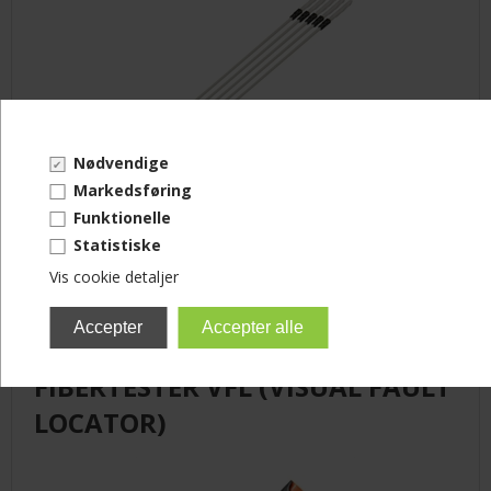
Nødvendige
Markedsføring
Funktionelle
Varenummer: CSTICK250
Statistiske
Ring for pris!
Vis cookie detaljer
FIBERTESTER VFL (VISUAL FAULT
LOCATOR)