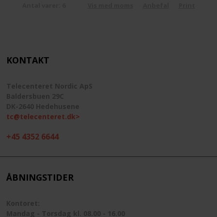
Antal varer: 6
Vis med moms
Anbefal
Print
KONTAKT
Telecenteret Nordic ApS
Baldersbuen 29C
DK-2640 Hedehusene
tc@telecenteret.dk>
+45 4352 6644
ÅBNINGSTIDER
Kontoret:
Mandag - Torsdag kl. 08.00 - 16.00