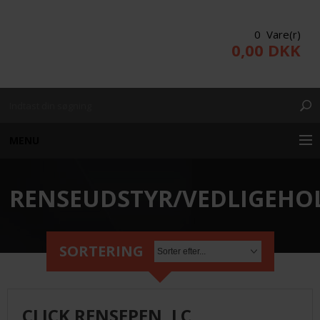
0 Vare(r)
0,00 DKK
MENU
RENSEUDSTYR/VEDLIGEHO
KUNDE LOGIN
PRODUKTER/WEBSHOP
SORTERING
PROJEKTERING
CLICK RENSEPEN, LC