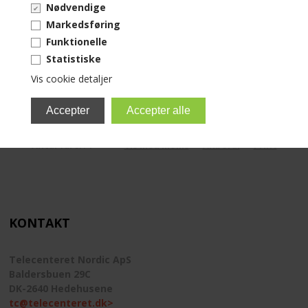
Nødvendige
KUNDECENTER
Markedsføring
Funktionelle
ANMOD OM ADGANG
Statistiske
<--Forrige
Næste-->
Vis cookie detaljer
TELEFON: +45 4352 6644
Antal varer: 1
Vis med moms
Anbefal
Print
KONTAKT
Telecenteret Nordic ApS
Baldersbuen 29C
DK-2640 Hedehusene
tc@telecenteret.dk>