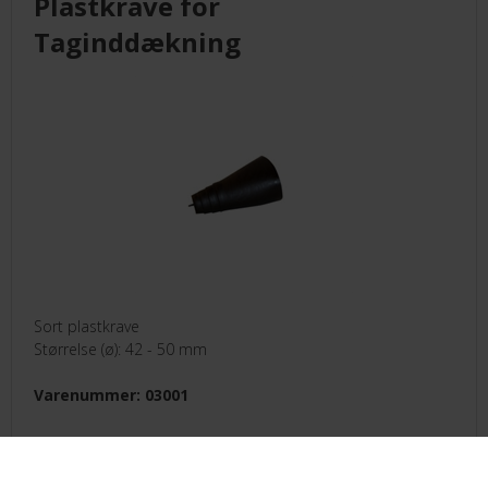
Plastkrave for
LEVERANDØRER INFO/LINK
Taginddækning
LØSNING
LEVERANDØRER
TILBUD
BETINGELSER
Sort plastkrave
Størrelse (ø): 42 - 50 mm
KONTAKT
Varenummer: 03001
FORSIDE
Ring for pris!
NYHEDER