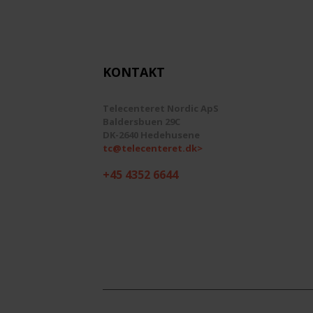
KONTAKT
Telecenteret Nordic ApS
Baldersbuen 29C
DK-2640 Hedehusene
tc@telecenteret.dk>
+45 4352 6644