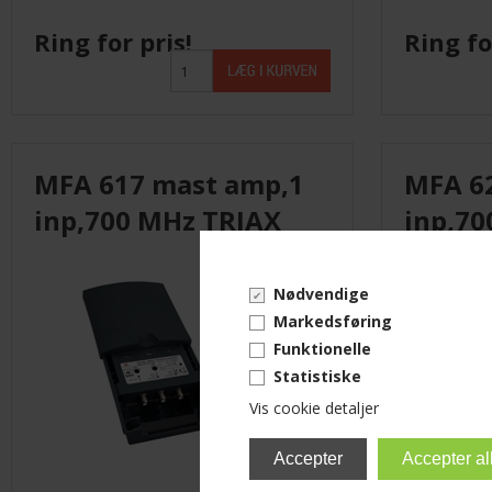
Ring for pris!
Ring fo
MFA 617 mast amp,1
MFA 6
inp,700 MHz TRIAX
inp,70
Nødvendige
Markedsføring
Funktionelle
Statistiske
Vis cookie detaljer