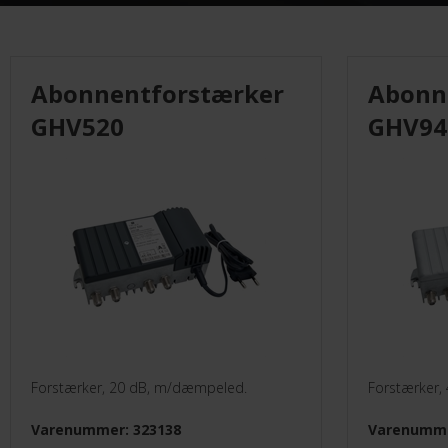
Monteringsmateriel
El-Artikler
Abonnentforstærker
Abonn
Måleinstrumenter
GHV520
GHV94
UVC
Leverandører
Forstærker, 20 dB, m/dæmpeled.
Forstærker,
Varenummer: 323138
Varenumme