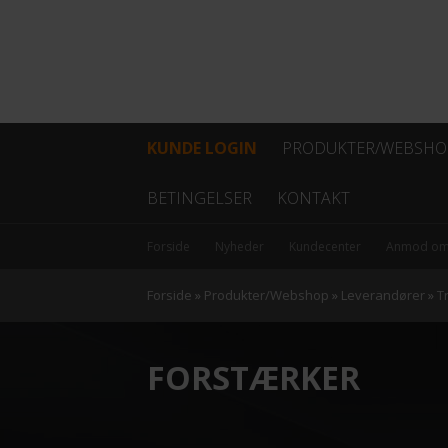
KUNDE LOGIN
PRODUKTER/WEBSHO
Fiber
BETINGELSER
KONTAKT
Coax
Forside
Nyheder
Kundecenter
Anmod om
Kabel
Forside
»
Produkter/Webshop
»
Leverandører
»
T
Data/netværk
FORSTÆRKER
Antenner
Hovedstation