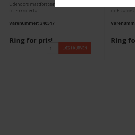
Udendørs mastforstærker
Udendørs m
m. F-connector
m. F-connec
Varenummer: 340517
Varenumme
Ring for pris!
Ring fo