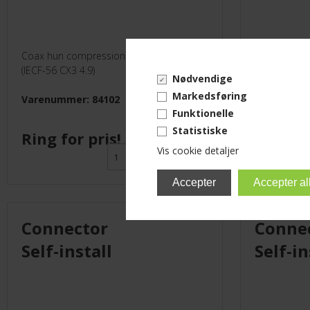
Coax hun compression 4.9
Coax hun co
(IECF-56 CX3 4.9)
(IECF-56 CX3
Nødvendige
Markedsføring
Varenummer: 84102
Varenumme
Funktionelle
Statistiske
Ring for pris!
Ring fo
Vis cookie detaljer
Connector
Conne
Self-install
Self-in