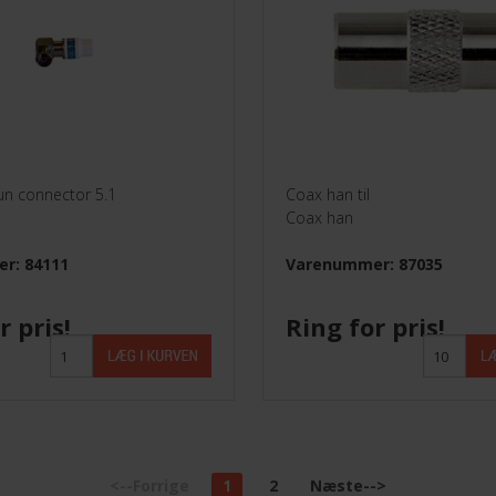
Parabol /LNB
Stik
Triax Dåser 80X80
TVoE
 hun connector 5.1
Coax han til
Coax han
r: 84111
Varenummer: 87035
r pris!
Ring for pris!
<--Forrige
1
2
Næste-->