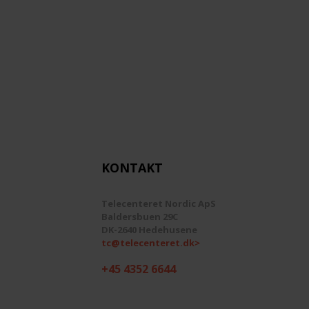
KONTAKT
Telecenteret Nordic ApS
Baldersbuen 29C
DK-2640 Hedehusene
tc@telecenteret.dk>
+45 4352 6644