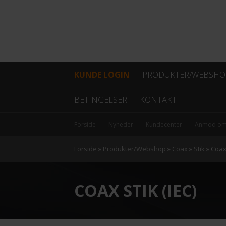
KUNDE LOGIN
PRODUKTER/WEBSHO
Fiber
BETINGELSER
KONTAKT
Coax
Forside
Nyheder
Kundecenter
Anmod om
Kabel
Forside
»
Produkter/Webshop
»
Coax
»
Stik
»
Coax 
Data/netværk
COAX STIK (IEC)
Antenner
Hovedstation