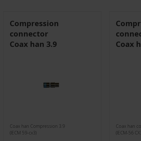
Monteringsmateriel
Compression
Compr
El-Artikler
connector
conne
Måleinstrumenter
Coax han 3.9
Coax h
UVC
Leverandører
Coax han Compression 3.9
Coax han co
(IECM 59-cx3)
(IECM-56 CX3