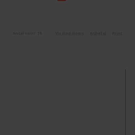
Antal varer: 16
Vis med moms
Anbefal
Print