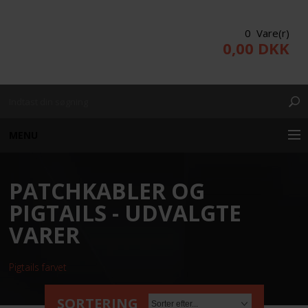
0 Vare(r)
0,00 DKK
MENU
PATCHKABLER OG
KUNDE LOGIN
PIGTAILS - UDVALGTE
PRODUKTER/WEBSHOP
VARER
Pigtails farvet
PROJEKTERING
SORTERING