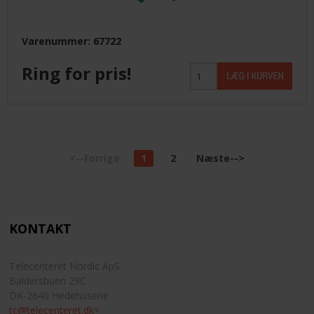
Varenummer: 67722
Ring for pris!
<--Forrige
1
2
Næste-->
KONTAKT
Telecenteret Nordic ApS
Baldersbuen 29C
DK-2640 Hedehusene
tc@telecenteret.dk>