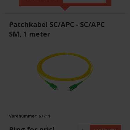
LEVERANDØRER INFO/LINK
Patchkabel SC/APC - SC/APC
LØSNING
SM, 1 meter
LEVERANDØRER
TILBUD
BETINGELSER
KONTAKT
FORSIDE
Varenummer: 67711
NYHEDER
Ring for pris!