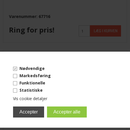
Varenummer: 67716
Ring for pris!
Patchkabel SC/APC - SC/APC
Nødvendige
SM, 7 meter
Markedsføring
Funktionelle
Statistiske
Vis cookie detaljer