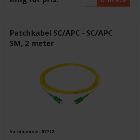
KUNDECENTER
ANMOD OM ADGANG
Patchkabel SC/APC - SC/APC
SM, 2 meter
TELEFON: +45 4352 6644
Varenummer: 67712