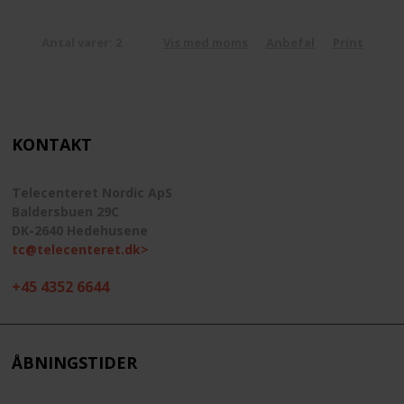
Antal varer: 2
Vis med moms
Anbefal
Print
KONTAKT
Telecenteret Nordic ApS
Baldersbuen 29C
DK-2640 Hedehusene
tc@telecenteret.dk>
+45 4352 6644
ÅBNINGSTIDER