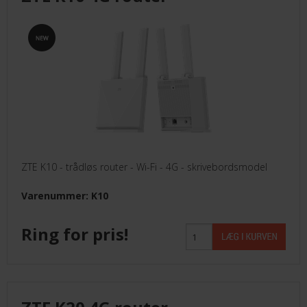
LEVERANDØRER INFO/LINK
LØSNING
LEVERANDØRER
TILBUD
ZTE K10 - trådløs router - Wi-Fi - 4G - skrivebordsmodel
BETINGELSER
Varenummer: K10
KONTAKT
Ring for pris!
FORSIDE
NYHEDER