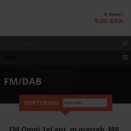
0 Vare(r)
0,00 DKK
MENU
FM/DAB
KUNDE LOGIN
PRODUKTER/WEBSHOP
SORTERING
PROJEKTERING
FM Omni 1el ant. m.masteb, M8