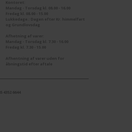
-Stik og adaptere
CAMPING
Multiswitches
Kontoret:
Mandag - Torsdag kl. 08.00 - 16.00
Fredag kl. 08.00 - 15.00
Filter
FM/DAB
Netdel
Lukkedage.: Dagen efter Kr. himmelfart
og Grundlovsdag
EM/ROUTER
FM/DAB
Ufo
Splitter
Parabol /LNB
Afhetning af varer:
Fordelere
UHF
Stik
Mandag - Torsdag kl. 7.30 - 16.00
Fredag kl. 7.30 - 15.00
Forstærker
Triax Dåser 80X80
Afhentning af varer uden for
åbningstid efter aftale
Stik
TVoE
UHF Antenne
5 4352 6644