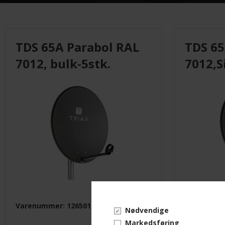
Monteringsmateriel
El-Artikler
TDS 65A Parabol RAL
TDS 65
Måleinstrumenter
7012, bulk-5stk.
7012,S
UVC
Leverandører
Varenummer: 126501
Varenumme
Nødvendige
Markedsføring