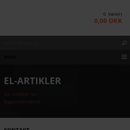
0 Vare(r)
0,00 DKK
MENU
EL-ARTIKLER
KUNDE LOGIN
PRODUKTER/WEBSHOP
Stik, stikdåser mv.
Byggepladsmaterial
PROJEKTERING