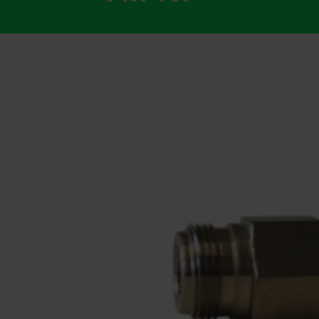
Monteringsmateriel
El-Artikler
Måleinstrumenter
UVC
Leverandører