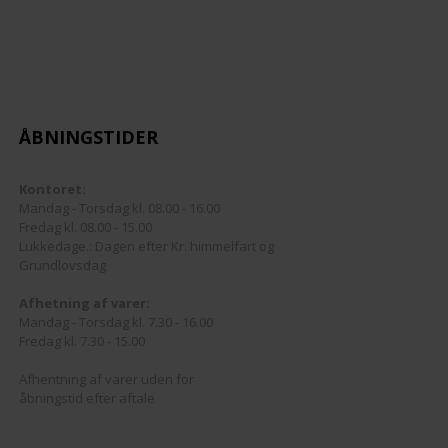
-Stik og adaptere
CAMPING
Multiswitches
Filter
FM/DAB
Netdel
EM/ROUTER
FM/DAB
Ufo
Splitter
Parabol /LNB
ÅBNINGSTIDER
Fordelere
UHF
Stik
Forstærker
Triax Dåser 80X80
Kontoret:
Mandag - Torsdag kl. 08.00 - 16.00
Fredag kl. 08.00 - 15.00
Stik
TVoE
Lukkedage.: Dagen efter Kr. himmelfart og
Grundlovsdag
UHF Antenne
Afhetning af varer:
Mandag - Torsdag kl. 7.30 - 16.00
Fredag kl. 7.30 - 15.00
Afhentning af varer uden for
åbningstid efter aftale