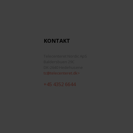
KONTAKT
Telecenteret Nordic ApS
Baldersbuen 29C
DK-2640 Hedehusene
tc@telecenteret.dk>
+45 4352 6644