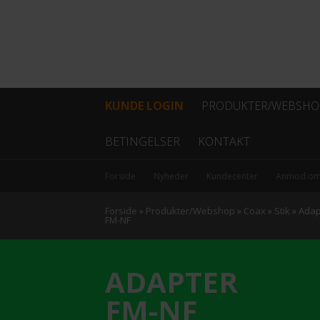
KUNDE LOGIN
PRODUKTER/WEBSHO
Fiber
BETINGELSER
KONTAKT
Coax
Forside
Nyheder
Kundecenter
Anmod om
Kabel
Forside
»
Produkter/Webshop
»
Coax
»
Stik
»
Adap
FM-NF
Data/netværk
ADAPTER
Antenner
FM-NF
Hovedstation