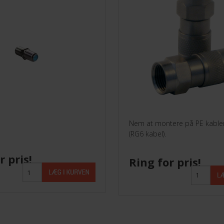
Parabol /LNB
Stik
Triax Dåser 80X80
TVoE
Nem at montere på PE kabler
(RG6 kabel).
r pris!
Ring for pris!