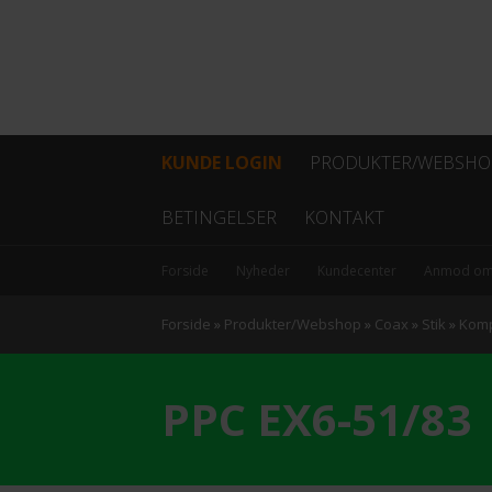
KUNDE LOGIN
PRODUKTER/WEBSHO
Fiber
BETINGELSER
KONTAKT
Coax
Forside
Nyheder
Kundecenter
Anmod om
Kabel
Forside
»
Produkter/Webshop
»
Coax
»
Stik
»
Komp
Data/netværk
PPC EX6-51/83
Antenner
Hovedstation