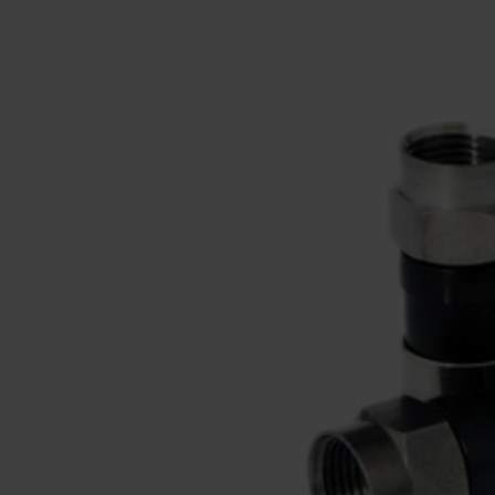
Monteringsmateriel
El-Artikler
Måleinstrumenter
UVC
Leverandører