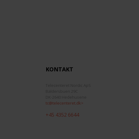
KONTAKT
Telecenteret Nordic ApS
Baldersbuen 29C
DK-2640 Hedehusene
tc@telecenteret.dk>
+45 4352 6644