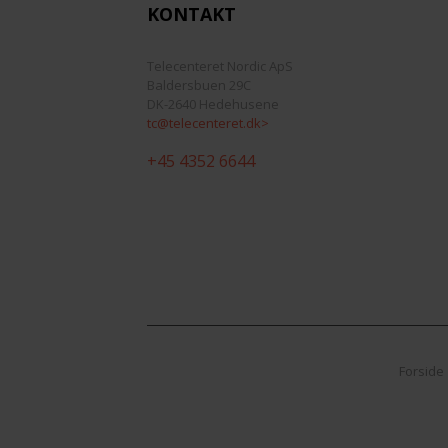
KONTAKT
Telecenteret Nordic ApS
Baldersbuen 29C
DK-2640 Hedehusene
tc@telecenteret.dk>
+45 4352 6644
Forside