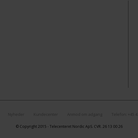
Nyheder
Kundecenter
Anmod om adgang
Telefon: +45 
© Copyright 2015 - Telecenteret Nordic ApS. CVR. 26 13 00 26