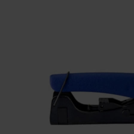
Monteringsmateriel
El-Artikler
Måleinstrumenter
UVC
Leverandører