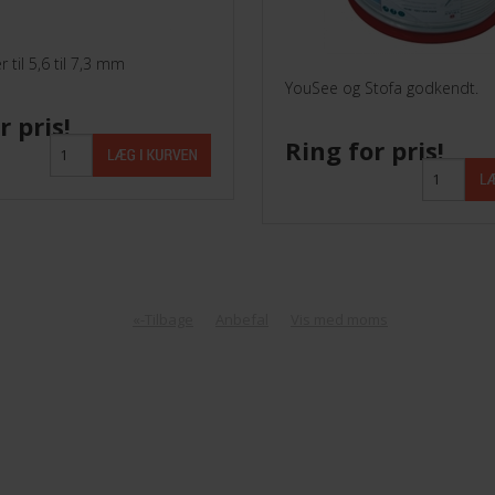
Parabol /LNB
 til 5,6 til 7,3 mm
Stik
YouSee og Stofa godkendt.
Triax Dåser 80X80
r pris!
Ring for pris!
TVoE
«-Tilbage
Anbefal
Vis med moms