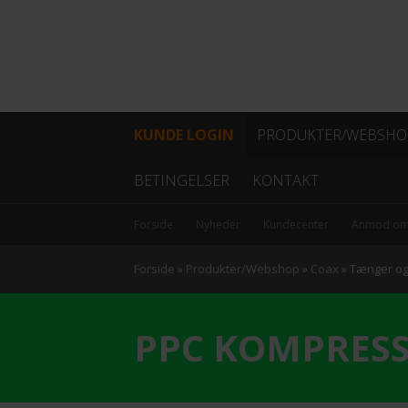
KUNDE LOGIN
PRODUKTER/WEBSHO
Fiber
BETINGELSER
KONTAKT
Coax
Forside
Nyheder
Kundecenter
Anmod om
Kabel
Forside
»
Produkter/Webshop
»
Coax
»
Tænger og 
Data/netværk
PPC KOMPRES
Antenner
Hovedstation