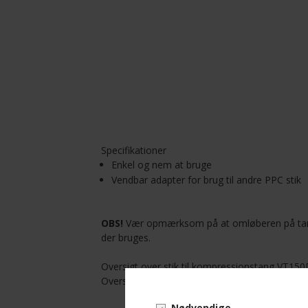
Specifikationer
Enkel og nem at bruge
Vendbar adapter for brug til andre PPC stik
OBS!
Vær opmærksom på at omløberen på tangen 
der bruges.
Oversigt over stik til kompressionstang VT1
Oversigt over hvilken vej omløberen i kompre
Nødvendige