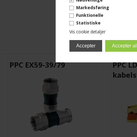
Markedsføring
Funktionelle
Statistiske
Vis cookie detaljer
PPC EX59-39/79
PPC L
kabels