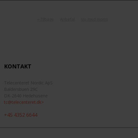
«-Tilbage
Anbefal
Vis med moms
KONTAKT
Telecenteret Nordic ApS
Baldersbuen 29C
DK-2640 Hedehusene
tc@telecenteret.dk>
+45 4352 6644