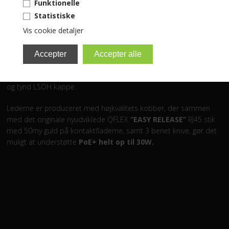
Funktionelle
Vil du have effektive og overskuelige krydsfelter, som ikke drukner
Statistiske
i tykke netværkskabler, så er QFLEX kablerne det oplagte valg.
Vis cookie detaljer
QFLEX Kategori 6A fra GreyCom er videreudviklingen af de
populære QFLEX Kategori 6 kabler, der med en helt ny
produktionsteknologi gør det muligt at parsno lederne uden brug
af stjerneprofil, samt at fastholde disse med en særlig fleksibel
og tynd LSOH kappe.
Lederne er produceret med højkvalitets kobber, der sammen
med det originale nyudviklede QFLEX
“EASY RELEASE”
RJ45 stik
med 50my guld på kontaktfladerne, samt 3 benet knive, gør det
muligt at understøtte
PoE+ helt op til 30W.