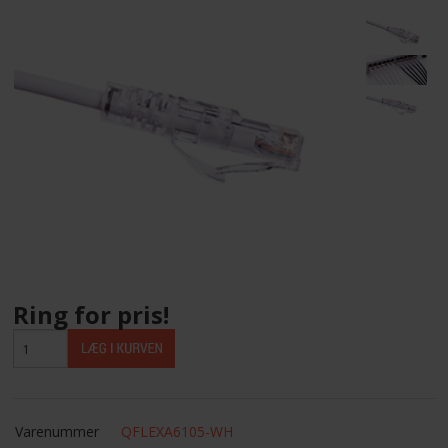
LEVERANDØRER INFO/LINK
LØSNING
LEVERANDØRER
TILBUD
BETINGELSER
Ring for pris!
KONTAKT
FORSIDE
Varenummer
QFLEXA6105-WH
NYHEDER