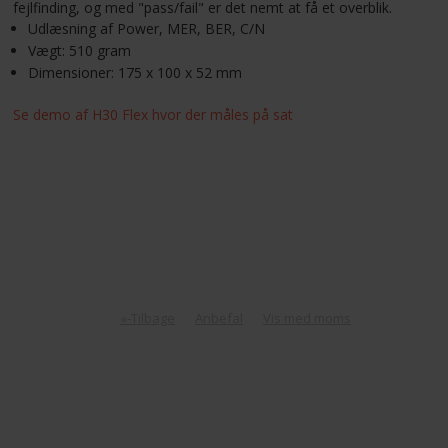
fejlfinding, og med "pass/fail" er det nemt at få et overblik.
Udlæsning af Power, MER, BER, C/N
Vægt: 510 gram
Dimensioner: 175 x 100 x 52 mm
Se demo af H30 Flex hvor der måles på sat
«-Tilbage
Anbefal
Vis med moms