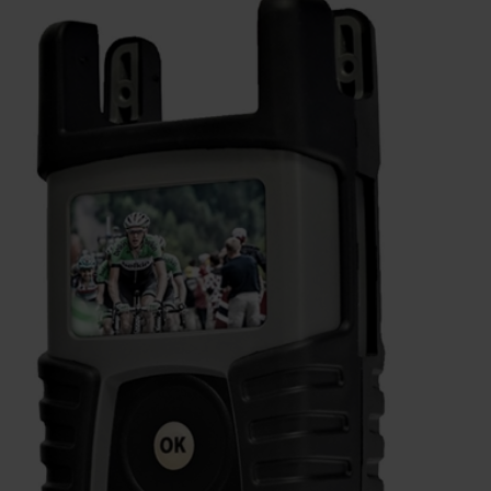
LEVERANDØRER INFO/LINK
LØSNING
LEVERANDØRER
TILBUD
BETINGELSER
KONTAKT
FORSIDE
NYHEDER