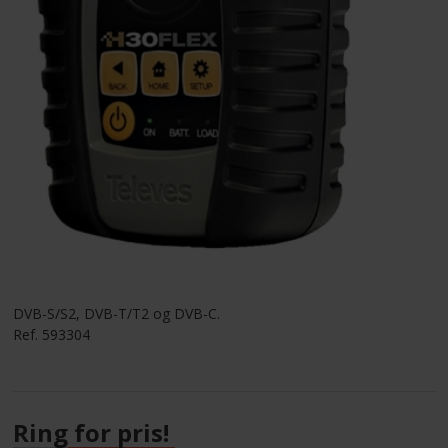
KUNDECENTER
ANMOD OM ADGANG
TELEFON: +45 4352 6644
DVB-S/S2, DVB-T/T2 og DVB-C.
Ref. 593304
Ring for pris!