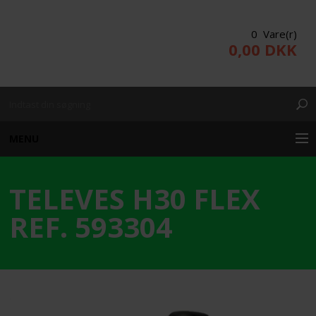
0 Vare(r)
0,00 DKK
MENU
TELEVES H30 FLEX
KUNDE LOGIN
REF. 593304
PRODUKTER/WEBSHOP
PROJEKTERING