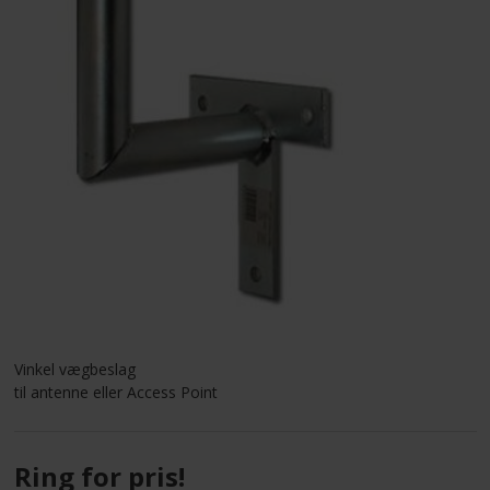
LEVERANDØRER INFO/LINK
LØSNING
LEVERANDØRER
TILBUD
BETINGELSER
KONTAKT
Vinkel vægbeslag
til antenne eller Access Point
FORSIDE
Ring for pris!
NYHEDER