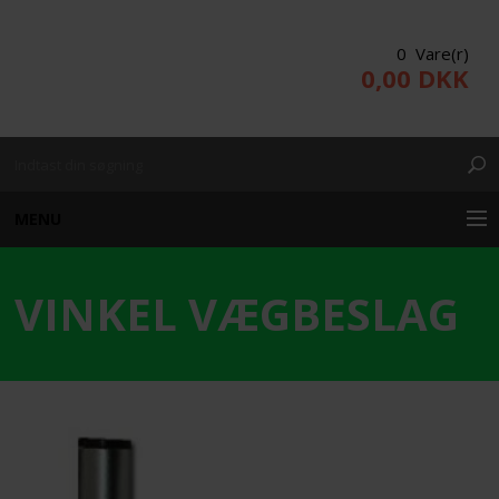
0 Vare(r)
0,00 DKK
MENU
VINKEL VÆGBESLAG
KUNDE LOGIN
PRODUKTER/WEBSHOP
PROJEKTERING