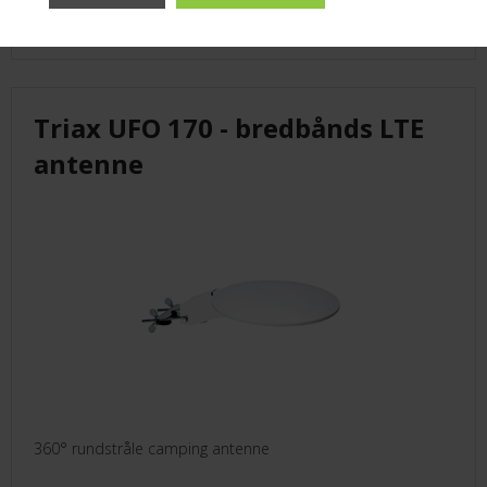
Ring for pris!
Triax UFO 170 - bredbånds LTE
antenne
360° rundstråle camping antenne