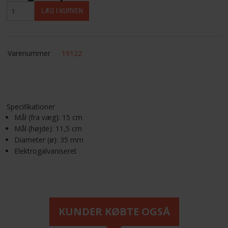
KUNDECENTER
ANMOD OM ADGANG
Varenummer
19122
TELEFON: +45 4352 6644
Specifikationer
Mål (fra væg): 15 cm
Mål (højde): 11,5 cm
Diameter (ø): 35 mm
Elektrogalvaniseret
KUNDER KØBTE OGSÅ