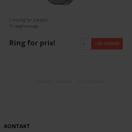
S-beslag for parabol
Til vægmontage
Ring for pris!
«-Tilbage
Anbefal
Vis med moms
KONTAKT