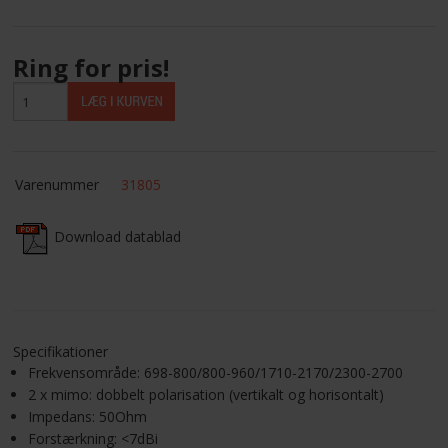
KUNDECENTER
Ring for pris!
ANMOD OM ADGANG
TELEFON: +45 4352 6644
Varenummer
31805
Download datablad
Specifikationer
Frekvensområde: 698-800/800-960/1710-2170/2300-2700
2 x mimo: dobbelt polarisation (vertikalt og horisontalt)
Impedans: 50Ohm
Forstærkning: <7dBi