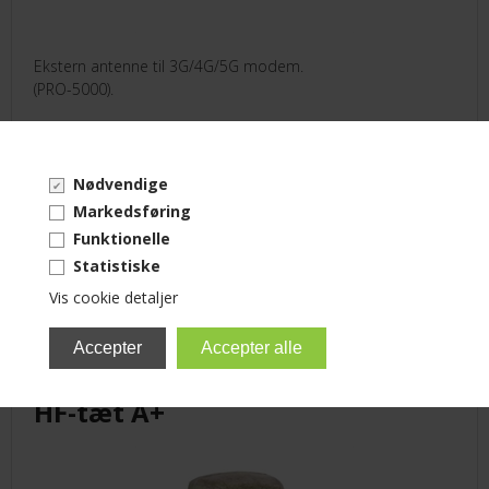
Ekstern antenne til 3G/4G/5G modem.
(PRO-5000).
Ring for pris!
Nødvendige
Markedsføring
Funktionelle
Statistiske
KUNDER KØBTE OGSÅ
Vis cookie detaljer
Televes IEC han
HF-tæt A+