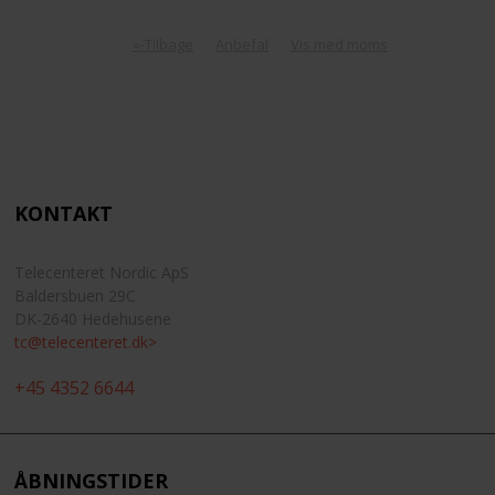
«-Tilbage
Anbefal
Vis med moms
KONTAKT
Telecenteret Nordic ApS
Baldersbuen 29C
DK-2640 Hedehusene
tc@telecenteret.dk>
+45 4352 6644
ÅBNINGSTIDER