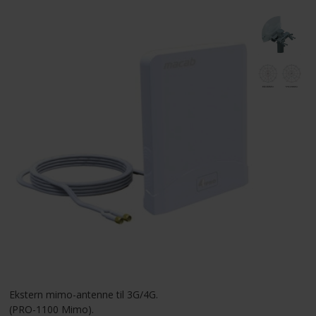
LEVERANDØRER INFO/LINK
LØSNING
LEVERANDØRER
TILBUD
BETINGELSER
KONTAKT
FORSIDE
Ekstern mimo-antenne til 3G/4G.
NYHEDER
(PRO-1100 Mimo).