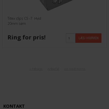
Tillex clips C5 -7 Hvid
20mm søm
Ring for pris!
«-Tilbage
Anbefal
Vis med moms
KONTAKT