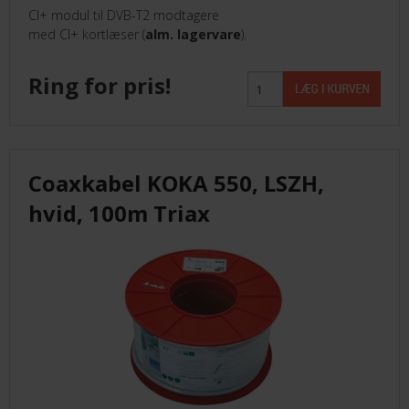
CI+ modul til DVB-T2 modtagere
med CI+ kortlæser (
alm. lagervare
).
Ring for pris!
Coaxkabel KOKA 550, LSZH,
hvid, 100m Triax