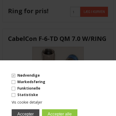
Ring for pris!
CabelCon F-6-TD QM 7.0 W/RING
Nødvendige
Markedsføring
Funktionelle
Erstatter Vnr.: 80063.F-56-CX3 7,0 QM Med O-ring
Statistiske
Vis cookie detaljer
Ring for pris!