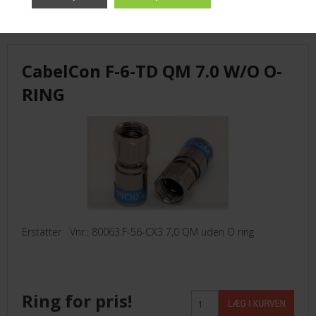
CabelCon F-6-TD QM 7.0 W/O O-
RING
Erstatter Vnr.: 80063.F-56-CX3 7,0 QM uden O ring
Ring for pris!