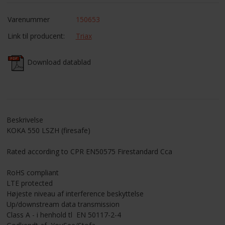
KUNDECENTER
Varenummer
150653
Link til producent:
Triax
ANMOD OM ADGANG
Download datablad
TELEFON: +45 4352 6644
Beskrivelse
KOKA 550 LSZH (firesafe)
Rated according to CPR EN50575 Firestandard Cca
RoHS compliant
LTE protected
Højeste niveau af interference beskyttelse
Up/downstream data transmission
Class A - i henhold tl EN 50117-2-4