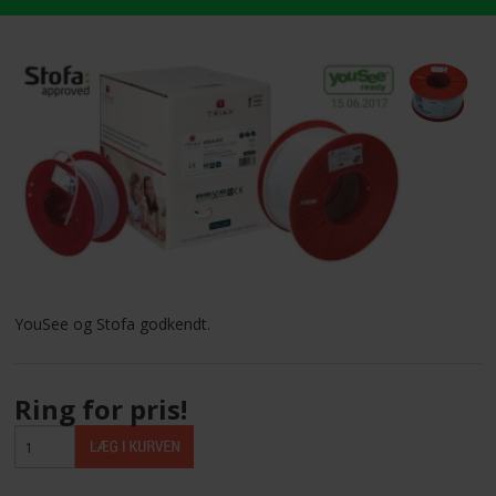
LEVERANDØRER INFO/LINK
LØSNING
LEVERANDØRER
TILBUD
BETINGELSER
YouSee og Stofa godkendt.
KONTAKT
Ring for pris!
FORSIDE
NYHEDER